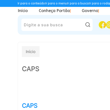
Ir para o conteúdo
Ir para o menu
Ir para a busca
Ir para o rod
Início
Conheça Portão
Governo
Pesquisar
Início
CAPS
CAPS