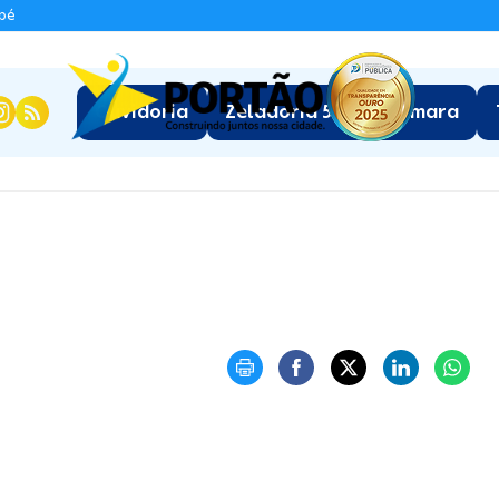
apé
:
Ouvidoria
Zeladoria 5.0
Câmara