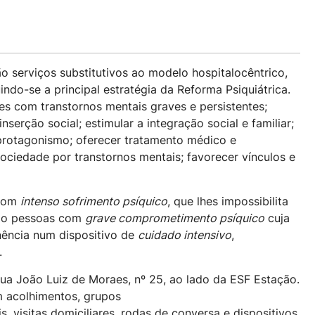
 serviços substitutivos ao modelo hospitalocêntrico,
indo-se a principal estratégia da Reforma Psiquiátrica.
es com transtornos mentais graves e persistentes;
inserção social; estimular a integração social e familiar;
 protagonismo; oferecer tratamento médico e
sociedade por transtornos mentais; favorecer vínculos e
 com
intenso sofrimento psíquico
, que lhes impossibilita
como pessoas com
grave comprometimento psíquico
cuja
nência num dispositivo de
cuidado intensivo
,
.
a João Luiz de Moraes, nº 25, ao lado da ESF Estação.
 acolhimentos, grupos
s, visitas domiciliares, rodas de conversa e dispositivos