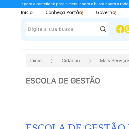
Ir para o conteúdo
Ir para o menu
Ir para a busca
Ir para o rod
Início
Conheça Portão
Governo
Pesquisar
Início
Cidadão
Mais Serviç
ESCOLA DE GESTÃO
ESCOLA DE GESTÃO