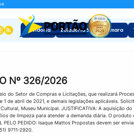
apé
:
Ouvidoria
Zeladoria 5.0
Câmara
O Nº 326/2026
eio do Setor de Compras e Licitações, que realizará Proce
 de 1 de abril de 2021, e demais legislações aplicáveis. Soli
ultural, Museu Municipal. JUSTIFICATIVA: A aquisição do m
lios de limpeza para atender a demanda diária. O produto 
L PELO PEDIDO: Isaque Mattos Propostas devem ser enviad
51) 9711-2920.