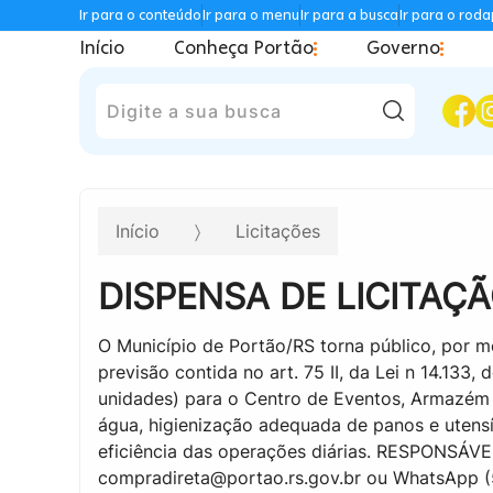
Ir para o conteúdo
Ir para o menu
Ir para a busca
Ir para o rod
Início
Conheça Portão
Governo
Pesquisar
Início
Licitações
DISPENSA DE LICITAÇÃ
O Município de Portão/RS torna público, por m
previsão contida no art. 75 II, da Lei n 14.133,
unidades) para o Centro de Eventos, Armazém C
água, higienização adequada de panos e utensí
eficiência das operações diárias. RESPONSÁVE
compradireta@portao.rs.gov.br ou WhatsApp (