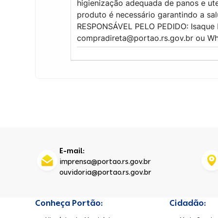
higienização adequada de panos e ute
produto é necessário garantindo a sal
RESPONSÁVEL PELO PEDIDO: Isaque Ma
compradireta@portao.rs.gov.br ou Wh
E-mail:
imprensa@portao.rs.gov.br
ouvidoria@portao.rs.gov.br
Conheça Portão:
Cidadão: